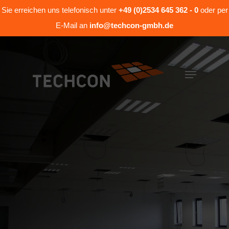
Sie erreichen uns telefonisch unter
+49 (0)2534 645 362 - 0
oder per
E-Mail an
info@techcon-gmbh.de
Hit enter to search or ESC to close