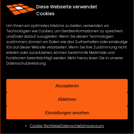
verhindern. Weiter verweisen wir auf die
Diese Webseite verwendet
Datenschutzbestimmungen von Google unter
Cookies
folgendem Link
http://www.google.com/intl/de_de/help/terms_maps.htm
Um Ihnen ein optimales Erlebnis zu bieten, verwenden wir
Technologien wie Cookies, um Geräteinformationen zu speichern
Informationen zum Drittanbieter:
und/oder darauf zuzugreifen. Wenn Sie diesen Technologien
zustimmen, können wir Daten wie das Surfverhalten oder eindeutige
IDs auf dieser Website verarbeiten. Wenn Sie Ihre Zustimmung nicht
Sitz innerhalb der EU: Google Dublin, Google
erteilen oder zurückziehen, können bestimmte Merkmale und
Ireland Ltd., Gordon House, Barrow Street, Dublin
Funktionen beeinträchtigt werden. Mehr hierzu lesen Sie in unserer
4, Ireland, Fax: +353 (1) 436 1001.
Datenschutzerklärung.
Nutzerbedingungen:
http://www.google.com/analytics
Übersicht zum
Akzeptieren
Datenschutz:
http://www.google.com/intl/de/analytics
Datenschutzerklärung:
http://www.google.de/intl/de/p
Ablehnen
Datennutzung durch Google bei Ihrer
Nutzung von Websites oder Apps unserer
Einstellungen ansehen
Partner:
https://www.google.com/intl/de/policies/priv
Datennutzung zu
Cookie-Richtlinie
Datenschutz
Impressum
Werbezwecken:
http://www.google.com/policies/tec