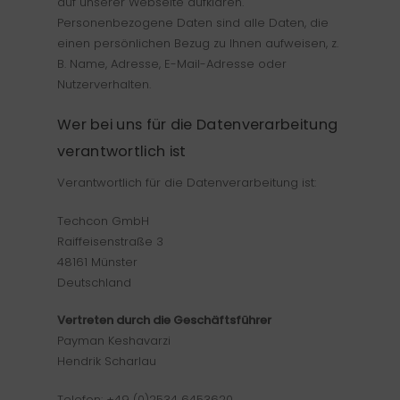
auf unserer Webseite aufklären.
Personenbezogene Daten sind alle Daten, die
einen persönlichen Bezug zu Ihnen aufweisen, z.
B. Name, Adresse, E-Mail-Adresse oder
Nutzerverhalten.
Wer bei uns für die Datenverarbeitung
verantwortlich ist
Verantwortlich für die Datenverarbeitung ist:
Techcon GmbH
Raiffeisenstraße 3
48161 Münster
Deutschland
Vertreten durch die Geschäftsführer
Payman Keshavarzi
Hendrik Scharlau
Telefon: +49 (0)2534 6453620