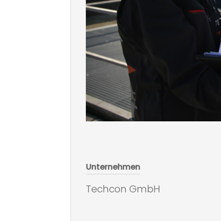
Hit enter to search or ESC to clos
Unternehmen
Techcon GmbH