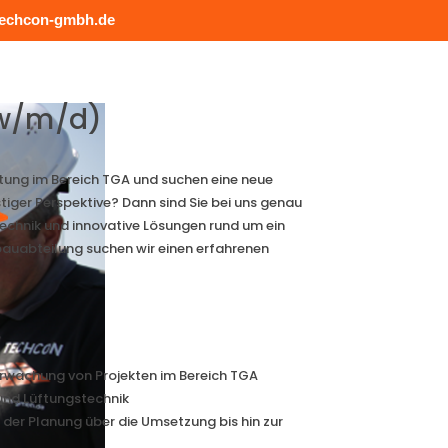
echcon-gmbh.de
(w/m/d)
eitung im Bereich TGA und suchen eine neue
iger Perspektive? Dann sind Sie bei uns genau
chnik und innovative Lösungen rund um ein
auabteilung suchen wir einen erfahrenen
erwachung von Projekten im Bereich TGA
 und Lüftungstechnik
der Planung über die Umsetzung bis hin zur