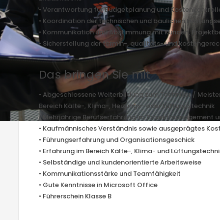
• Verantwortung für Budgetplanung und Kostenkontroll
• Koordination der technischen und baulichen Leistungs
• Kommunikation und Abstimmung mit Kunden, Projektb
• Sicherstellung der termin-, qualitäts- und kostengere
Das bringen Sie mit
e
• Abgeschlossene Weiterbildung zum Techniker / Meister
Bereich Kälte-, Klima-, Heizungs- oder Lüftungstechnik
• Mehrjährige Berufserfahrung im Projektmanagement und
• Kaufmännisches Verständnis sowie ausgeprägtes Kos
• Führungserfahrung und Organisationsgeschick
• Erfahrung im Bereich Kälte-, Klima- und Lüftungstechni
• Selbständige und kundenorientierte Arbeitsweise
• Kommunikationsstärke und Teamfähigkeit
• Gute Kenntnisse in Microsoft Office
• Führerschein Klasse B