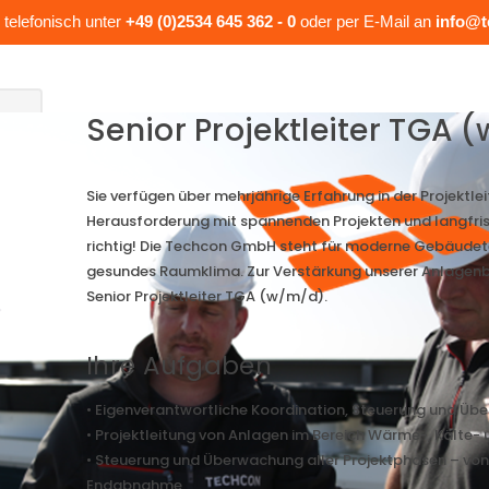
 telefonisch unter
+49 (0)2534 645 362 - 0
oder per E-Mail an
info@t
Senior Projektleiter TGA 
Sie verfügen über mehrjährige Erfahrung in der Projektl
Herausforderung mit spannenden Projekten und langfrist
richtig! Die Techcon GmbH steht für moderne Gebäudete
gesundes Raumklima. Zur Verstärkung unserer Anlagenb
Senior Projektleiter TGA (w/m/d).
Ihre Aufgaben
• Eigenverantwortliche Koordination, Steuerung und Üb
• Projektleitung von Anlagen im Bereich Wärme-, Kälte-
• Steuerung und Überwachung aller Projektphasen – von 
Endabnahme