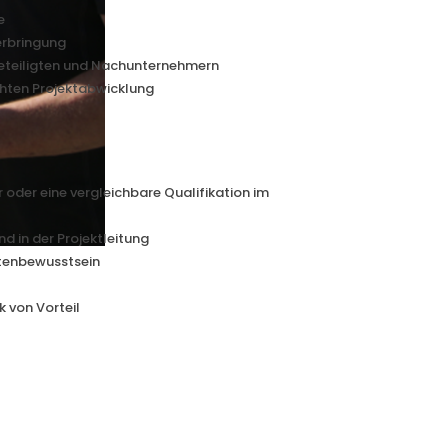
e
erbringung
eteiligten und Nachunternehmern
chten Projektabwicklung
 oder eine vergleichbare Qualifikation im
 in der Projektleitung
tenbewusstsein
k von Vorteil